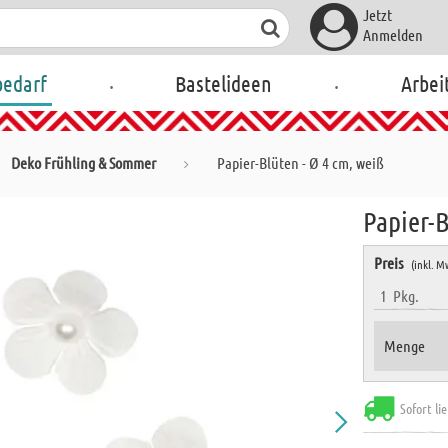
Jetzt
Anmelden
.
.
bedarf
Bastelideen
Arbei
Deko Frühling & Sommer
Papier-Blüten - Ø 4 cm, weiß
Papier-B
Preis
(inkl. M
1
Pkg.
Menge
Sofort li