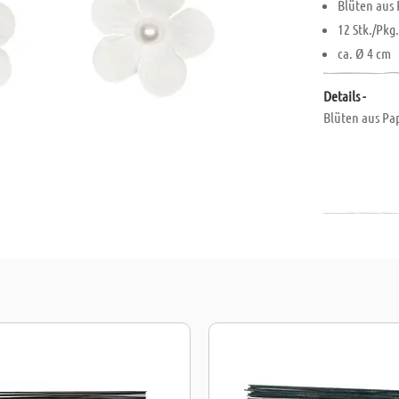
Blüten aus 
12 Stk./Pkg
ca. Ø 4 cm
Details -
Blüten aus Pap