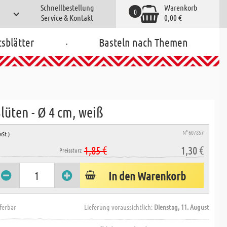
Schnellbestellung
Warenkorb
0
Service & Kontakt
0,00 €
.
tsblätter
Basteln nach Themen
lüten - Ø 4 cm, weiß
N° 607857
wSt.)
1,85 €
1,30 €
Preissturz
In den Warenkorb
eferbar
Lieferung voraussichtlich:
Dienstag, 11. August