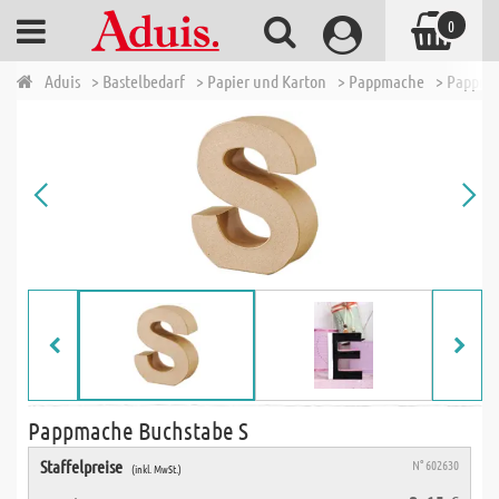
0
Aduis
> Bastelbedarf
> Papier und Karton
> Pappmache
> Pappma
Pappmache Buchstabe S
Staffelpreise
N° 602630
(inkl. MwSt.)