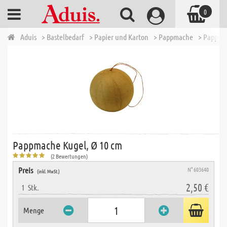
0
Aduis
> Bastelbedarf
> Papier und Karton
> Pappmache
> Pappma
Pappmache Kugel, Ø 10 cm
(2 Bewertungen)
Preis
N° 603640
(inkl. MwSt.)
2,50 €
1
Stk.
Menge