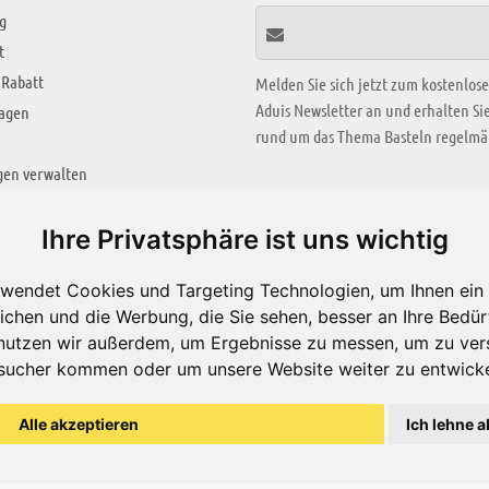
g
t
 Rabatt
Melden Sie sich jetzt zum kostenlos
Aduis Newsletter an und erhalten S
ragen
rund um das Thema Basteln regelmäß
gen verwalten
KREATIV ZONE
Ihre Privatsphäre ist uns wichtig
Aktuelles Video
wendet Cookies und Targeting Technologien, um Ihnen ein 
Alle Videos
ichen und die Werbung, die Sie sehen, besser an Ihre Bedü
Bastelideen
nutzen wir außerdem, um Ergebnisse zu messen, um zu ver
sucher kommen oder um unsere Website weiter zu entwicke
Arbeitsblätter
ärung
Alle akzeptieren
Ich lehne a
© Aduis 1996 - 2026