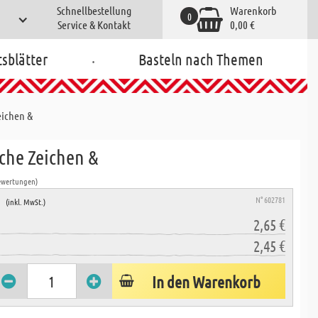
Schnellbestellung
Warenkorb
0
Service & Kontakt
0,00 €
.
tsblätter
Basteln nach Themen
ichen &
he Zeichen &
ewertungen)
e
N° 602781
(inkl. MwSt.)
2,65 €
2,45 €
In den Warenkorb