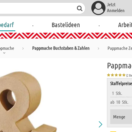
Jetzt
Anmelden
.
.
bedarf
Bastelideen
Arbei
ppmache
Pappmache Buchstaben & Zahlen
Pappmache Ze
Pappmac
(2 B
Staffelpreis
1
Stk.
ab
10
Stk.
Menge