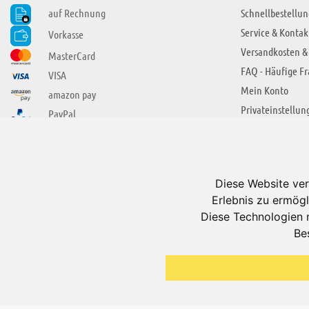
auf Rechnung
Schnellbestellun
Service & Kontak
Vorkasse
Versandkosten &
MasterCard
FAQ - Häufige F
VISA
Mein Konto
amazon pay
Privateinstellun
PayPal
SIE FINDEN UNS AUCH BEI
ÜBER ADUIS
Wir über uns
Diese Website ver
Jobs
Erlebnis zu ermögl
Impressum
Diese Technologien 
Be
AGB
Datenschutzerkl