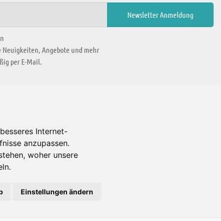
en
ie Neuigkeiten, Angebote und mehr
ig per E-Mail.
WIR BEFINDEN UNS IN
besseres Internet-
rfnisse anzupassen.
Es gibt uns auch in
stehen, woher unsere
ln.
b
Einstellungen ändern