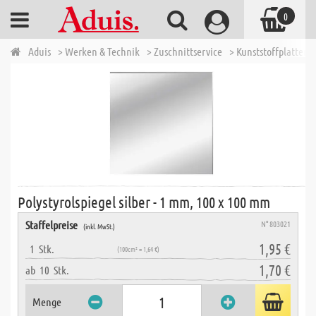
0
Aduis
> Werken & Technik
> Zuschnittservice
> Kunststoffplatten 
Polystyrolspiegel silber - 1 mm, 100 x 100 mm
Staffelpreise
N° 803021
(inkl. MwSt.)
1,95 €
1
Stk.
(100cm² = 1,64 €)
1,70 €
ab
10
Stk.
Menge