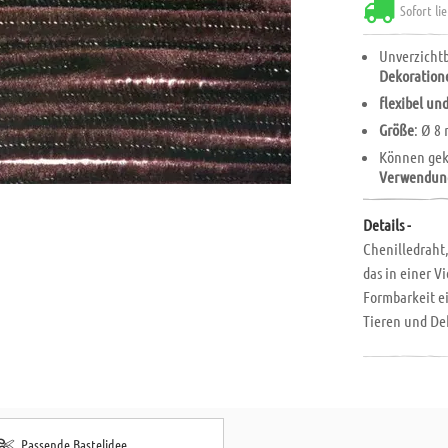
Sofort li
Unverzichtb
Dekoratio
flexibel un
Größe
: Ø 8
Können gekn
Verwendun
Details -
Chenilledraht,
das in einer V
Formbarkeit ei
Tieren und De
Passende Bastelidee