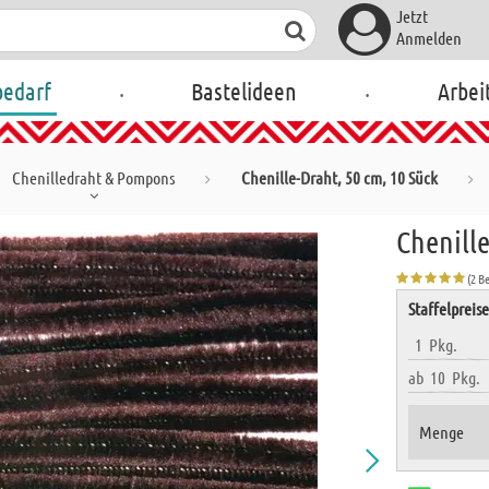
Jetzt
Anmelden
.
.
bedarf
Bastelideen
Arbei
Chenilledraht & Pompons
Chenille-Draht, 50 cm, 10 Sück
Chenille
(2 B
Staffelpreis
1
Pkg.
ab
10
Pkg.
Menge