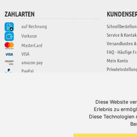
ZAHLARTEN
KUNDENSER
auf Rechnung
Schnellbestellun
Service & Kontak
Vorkasse
Versandkosten &
MasterCard
FAQ - Häufige F
VISA
Mein Konto
amazon pay
Privateinstellun
PayPal
SIE FINDEN UNS AUCH BEI
ÜBER ADUIS
Wir über uns
Diese Website ver
Jobs
Erlebnis zu ermögl
Impressum
Diese Technologien 
Be
AGB
Datenschutzerkl