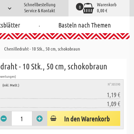
Schnellbestellung
Warenkorb
0
Service & Kontakt
0,00 €
.
tsblätter
Basteln nach Themen
Chenilledraht - 10 Stk., 50 cm, schokobraun
draht - 10 Stk., 50 cm, schokobraun
ewertungen)
e
N° 305590
(inkl. MwSt.)
1,19 €
1,09 €
In den Warenkorb