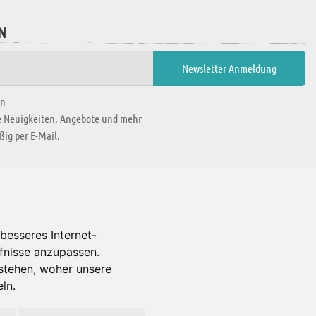
N
en
ie Neuigkeiten, Angebote und mehr
ig per E-Mail.
WIR BEFINDEN UNS IN
besseres Internet-
rfnisse anzupassen.
Es gibt uns auch in
stehen, woher unsere
ln.