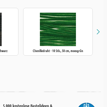
schwarz
Chenilledraht - 10 Stk., 50 cm, moosgrün
C
5.000 kostenlose Bastelideen &