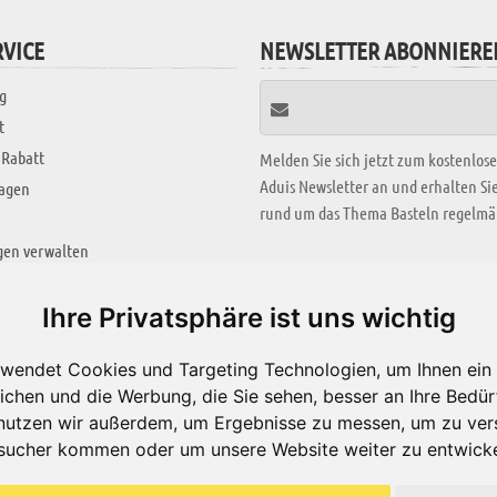
VICE
NEWSLETTER ABONNIERE
g
t
 Rabatt
Melden Sie sich jetzt zum kostenlos
Aduis Newsletter an und erhalten S
ragen
rund um das Thema Basteln regelmäß
gen verwalten
KREATIV ZONE
Ihre Privatsphäre ist uns wichtig
Aktuelles Video
wendet Cookies und Targeting Technologien, um Ihnen ein 
Alle Videos
ichen und die Werbung, die Sie sehen, besser an Ihre Bedü
Bastelideen
nutzen wir außerdem, um Ergebnisse zu messen, um zu ver
sucher kommen oder um unsere Website weiter zu entwicke
Arbeitsblätter
ärung