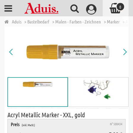
0
Aduis
> Bastelbedarf
> Malen - Farben - Zeichnen
> Marker
> Acry
Acryl Metallic Marker - XXL, gold
Preis
N° 500434
(inkl. MwSt.)