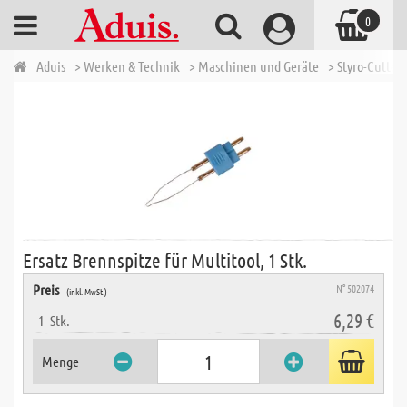
0
Aduis
> Werken & Technik
> Maschinen und Geräte
> Styro-Cutter
Ersatz Brennspitze für Multitool, 1 Stk.
Preis
N° 502074
(inkl. MwSt.)
6,29 €
1
Stk.
Menge