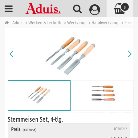
0
Aduis
> Werken & Technik
> Werkzeug
> Handwerkzeug
> Stemme
Stemmeisen Set, 4-tlg.
Preis
N° 502242
(inkl. MwSt.)