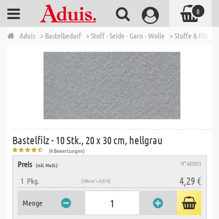
0
Aduis
> Bastelbedarf
> Stoff - Seide - Garn - Wolle
> Stoffe & Filz
> 
Bastelfilz - 10 Stk., 20 x 30 cm, hellgrau
(4 Bewertungen)
Preis
N° 605055
(inkl. MwSt.)
4,29 €
1
Pkg.
(100cm² = 0,07 €)
Menge