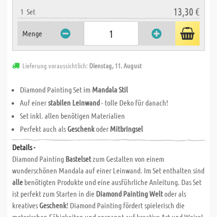
13,30 €
1
Set
Menge
Lieferung voraussichtlich:
Dienstag, 11. August
Diamond Painting Set im
Mandala Stil
Auf einer
stabilen Leinwand
- tolle Deko für danach!
Set inkl. allen benötigen Materialien
Perfekt auch als
Geschenk
oder
Mitbringsel
Details -
Diamond Painting
Bastelset
zum Gestalten von einem
wunderschönen Mandala auf einer Leinwand. Im Set enthalten sind
alle
benötigten Produkte und eine ausführliche Anleitung. Das Set
ist perfekt zum Starten in die
Diamond Painting Welt
oder als
kreatives
Geschenk
! Diamond Painting fördert spielerisch die
motorischen Fähigkeiten und enspannt auf kreative Art und Weise!