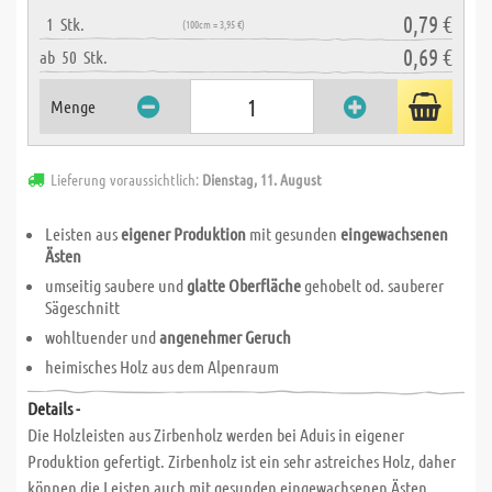
0,79 €
1
Stk.
(100cm = 3,95 €)
0,69 €
ab
50
Stk.
Menge
Lieferung voraussichtlich:
Dienstag, 11. August
Leisten aus
eigener Produktion
mit gesunden
eingewachsenen
Ästen
umseitig saubere und
glatte Oberfläche
gehobelt od. sauberer
Sägeschnitt
wohltuender und
angenehmer Geruch
heimisches Holz aus dem Alpenraum
Details -
Die Holzleisten aus Zirbenholz werden bei Aduis in eigener
Produktion gefertigt. Zirbenholz ist ein sehr astreiches Holz, daher
können die Leisten auch mit gesunden eingewachsenen Ästen