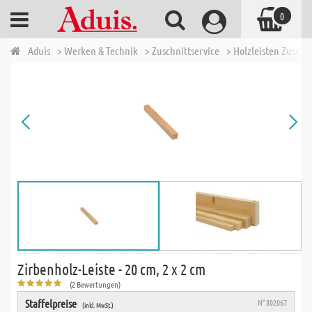
0
Aduis
> Werken & Technik
> Zuschnittservice
> Holzleisten Zuschn
Zirbenholz-Leiste - 20 cm, 2 x 2 cm
(2 Bewertungen)
Staffelpreise
N° 802067
(inkl. MwSt.)