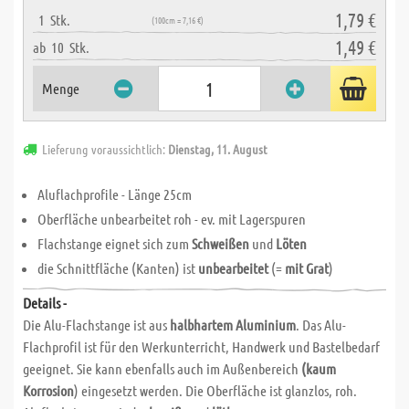
1,79 €
1
Stk.
(100cm = 7,16 €)
1,49 €
ab
10
Stk.
Menge
Lieferung voraussichtlich:
Dienstag, 11. August
Aluflachprofile - Länge 25cm
Oberfläche unbearbeitet roh - ev. mit Lagerspuren
Flachstange eignet sich zum
Schweißen
und
Löten
die Schnittfläche (Kanten) ist
unbearbeitet
(=
mit Grat
)
Details -
Die Alu-Flachstange ist aus
halbhartem Aluminium
. Das Alu-
Flachprofil ist für den Werkunterricht, Handwerk und Bastelbedarf
geeignet. Sie kann ebenfalls auch im Außenbereich
(kaum
Korrosion
) eingesetzt werden. Die Oberfläche ist glanzlos, roh.