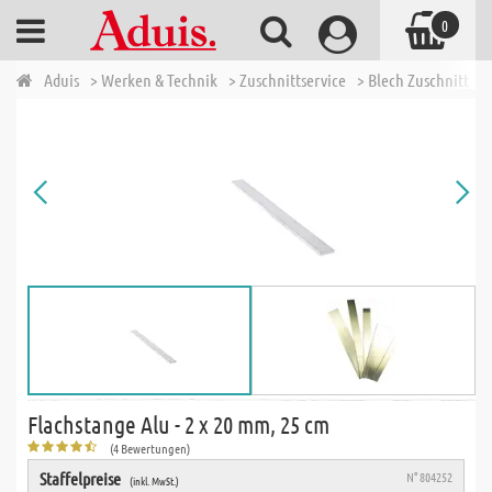
0
Aduis
> Werken & Technik
> Zuschnittservice
> Blech Zuschnitt
>
Flachstange Alu - 2 x 20 mm, 25 cm
(4 Bewertungen)
Staffelpreise
N° 804252
(inkl. MwSt.)