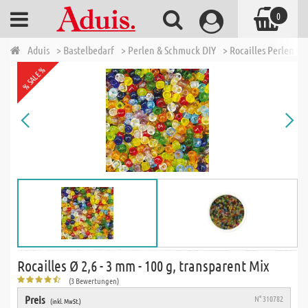
0
Aduis
> Bastelbedarf
> Perlen & Schmuck DIY
> Rocailles Perlen - 
% SALE %
Rocailles Ø 2,6 - 3 mm - 100 g, transparent Mix
(3 Bewertungen)
Preis
N° 310782
(inkl. MwSt.)