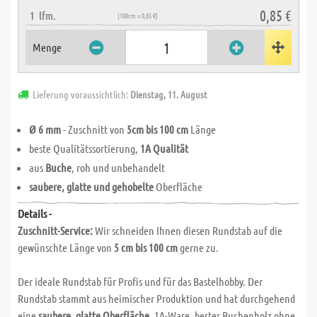
0,85 €
1
lfm.
(100cm = 0,85 €)
Menge
Lieferung voraussichtlich:
Dienstag, 11. August
Ø 6 mm
- Zuschnitt von
5cm bis 100 cm
Länge
beste Qualitätssortierung,
1A Qualität
aus
Buche
, roh und unbehandelt
saubere, glatte und gehobelte
Oberfläche
Details -
Zuschnitt-Service:
Wir schneiden Ihnen diesen Rundstab auf die
gewünschte Länge von
5 cm bis 100 cm
gerne zu.
Der ideale Rundstab für Profis und für das Bastelhobby. Der
Rundstab stammt aus heimischer Produktion und hat durchgehend
eine
saubere, glatte Oberfläche
. 1A-Ware, bestes Buchenholz ohne