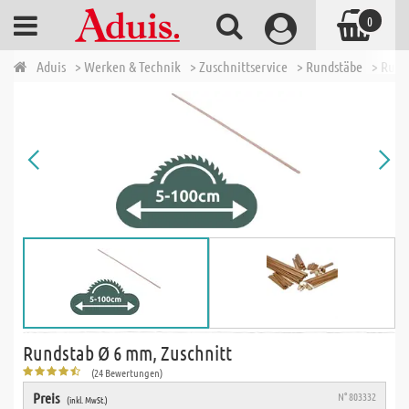
0
Aduis
> Werken & Technik
> Zuschnittservice
> Rundstäbe
> Rund
Rundstab Ø 6 mm, Zuschnitt
(24 Bewertungen)
Preis
N° 803332
(inkl. MwSt.)