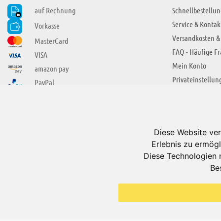
auf Rechnung
Schnellbestellun
Service & Kontak
Vorkasse
Versandkosten &
MasterCard
FAQ - Häufige F
VISA
Mein Konto
amazon pay
Privateinstellun
PayPal
SIE FINDEN UNS AUCH BEI
ÜBER ADUIS
Wir über uns
Diese Website ver
Jobs
Erlebnis zu ermögl
Impressum
Diese Technologien 
Be
AGB
Datenschutzerkl