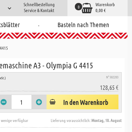
Schnellbestellung
Warenkorb
0
Service & Kontakt
0,00 €
.
tsblätter
Basteln nach Themen
 4415
emaschine A3 - Olympia G 4415
N° 502203
wSt.)
128,65 €
In den Warenkorb
 wenige verfügbar
Lieferung voraussichtlich:
Montag, 10. August