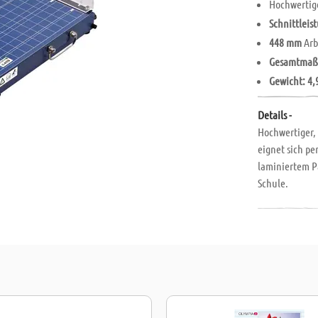
Hochwertig
Schnittleis
448 mm
Arb
Gesamtmaß
Gewicht:
4,
Details -
Hochwertiger,
eignet sich pe
laminiertem Pa
Schule.
- Arbeitsbreit
- Gummifüße f
- durchsichtig
- Finger-Schn
- Arretierungs
- dauerhaft sc