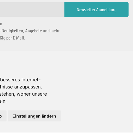
en
ie Neuigkeiten, Angebote und mehr
ig per E-Mail.
WIR BEFINDEN UNS IN
besseres Internet-
rfnisse anzupassen.
Es gibt uns auch in
stehen, woher unsere
ln.
b
Einstellungen ändern