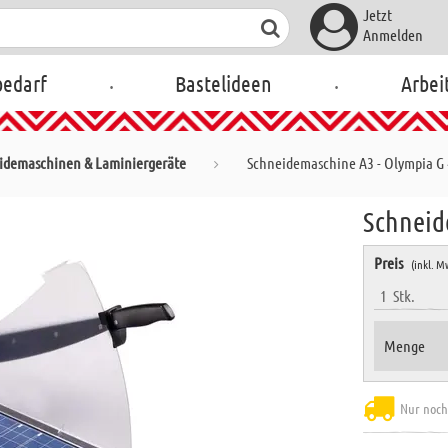
Jetzt
Anmelden
.
.
bedarf
Bastelideen
Arbei
idemaschinen & Laminiergeräte
Schneidemaschine A3 - Olympia G
Schneid
Preis
(inkl. M
1
Stk.
Menge
Nur noch