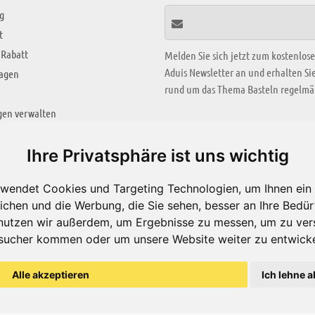
g
t
 Rabatt
Melden Sie sich jetzt zum kostenlos
Aduis Newsletter an und erhalten S
ragen
rund um das Thema Basteln regelmäß
gen verwalten
KREATIV ZONE
Ihre Privatsphäre ist uns wichtig
Aktuelles Video
wendet Cookies und Targeting Technologien, um Ihnen ein 
Alle Videos
ichen und die Werbung, die Sie sehen, besser an Ihre Bedü
Bastelideen
nutzen wir außerdem, um Ergebnisse zu messen, um zu ver
sucher kommen oder um unsere Website weiter zu entwicke
Arbeitsblätter
ärung
Alle akzeptieren
Ich lehne a
© Aduis 1996 - 2026