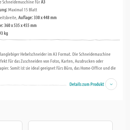
e Schneidemaschine für
A3
tung:
Maximal 15 Blatt
eitsbreite,
Auflage: 330 x 448 mm
e:
360 x 535 x 455 mm
93 kg
 langlebiger Hebelschneider im A3 Format. Die Schneidemaschine
rfekt für das Zuschneiden von Fotos, Karten, Ausdrucken oder
pier. Somit ist sie ideal geeignet fürs Büro, das Home-Office und die
Details zum Produkt
e: 448 mm,
ür eine sichere Benutzung,
e Anpressschiene,
eideschutz über den gesamten Arbeitsweg,
möglichkeit für den Hebel,
harfes Schneiden