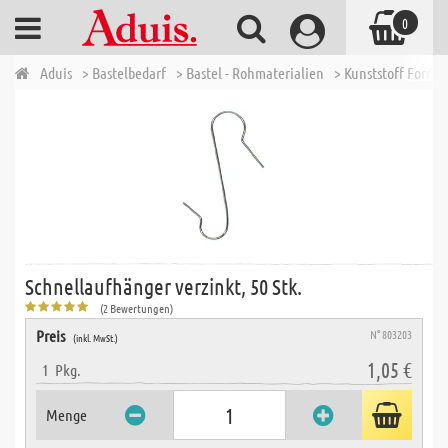
0
Aduis
> Bastelbedarf
> Bastel - Rohmaterialien
> Kunststoff Forme
Schnellaufhänger verzinkt, 50 Stk.
(2 Bewertungen)
Preis
N° 803203
(inkl. MwSt.)
1,05 €
1
Pkg.
Menge