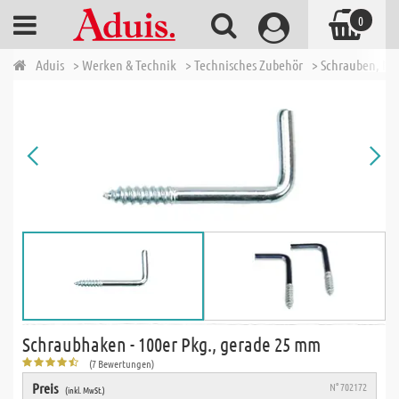
0
Aduis
> Werken & Technik
> Technisches Zubehör
> Schrauben, Nä
Schraubhaken - 100er Pkg., gerade 25 mm
(7 Bewertungen)
Preis
N° 702172
(inkl. MwSt.)