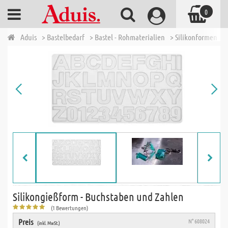
0
Aduis
> Bastelbedarf
> Bastel - Rohmaterialien
> Silikonformen
>
Silikongießform - Buchstaben und Zahlen
(1 Bewertungen)
Preis
N° 608024
(inkl. MwSt.)