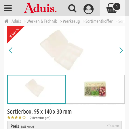
0
Aduis
> Werken & Technik
> Werkzeug
> Sortimentkoffer
> Sortie
% SALE %
Sortierbox, 95 x 140 x 30 mm
(2 Bewertungen)
Preis
N° 310740
(inkl. MwSt.)