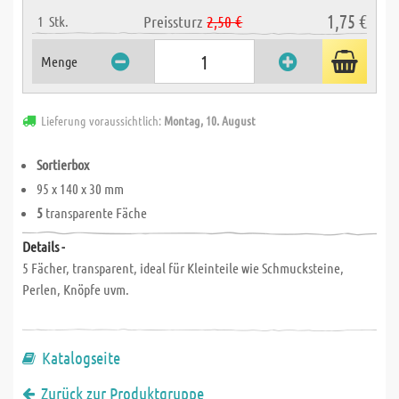
1,75 €
Preissturz
2,50 €
1
Stk.
Menge
Lieferung voraussichtlich:
Montag, 10. August
Sortierbox
95 x 140 x 30 mm
5
transparente Fäche
Details -
5 Fächer, transparent, ideal für Kleinteile wie Schmucksteine,
Perlen, Knöpfe uvm.
Katalogseite
Zurück zur Produktgruppe