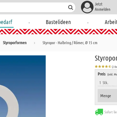
Jetzt
Anmelden
.
.
bedarf
Bastelideen
Arbei
Styroporformen
Styropor - Halbring / Römer, Ø 15 cm
Styropor
(2 B
Preis
(inkl. M
1
Stk.
Menge
Sofort li