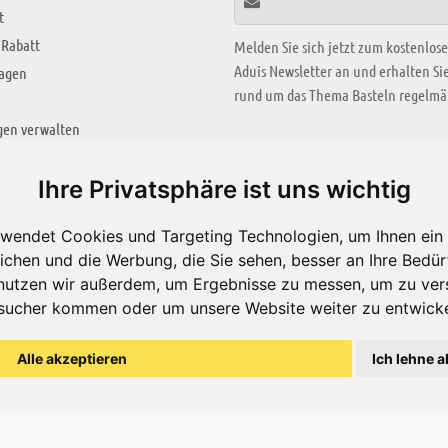
t
 Rabatt
Melden Sie sich jetzt zum kostenlos
Aduis Newsletter an und erhalten S
ragen
rund um das Thema Basteln regelmäß
gen verwalten
KREATIV ZONE
Ihre Privatsphäre ist uns wichtig
Aktuelles Video
wendet Cookies und Targeting Technologien, um Ihnen ein 
Alle Videos
ichen und die Werbung, die Sie sehen, besser an Ihre Bedü
Bastelideen
nutzen wir außerdem, um Ergebnisse zu messen, um zu ver
sucher kommen oder um unsere Website weiter zu entwicke
Arbeitsblätter
ärung
Alle akzeptieren
Ich lehne a
© Aduis 1996 - 2026