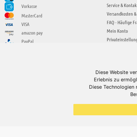
Service & Kontak
Vorkasse
Versandkosten &
MasterCard
FAQ - Häufige F
VISA
Mein Konto
amazon pay
Privateinstellun
PayPal
SIE FINDEN UNS AUCH BEI
ÜBER ADUIS
Wir über uns
Diese Website ver
Jobs
Erlebnis zu ermögl
Impressum
Diese Technologien 
Be
AGB
Datenschutzerkl