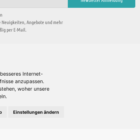
en
ie Neuigkeiten, Angebote und mehr
ig per E-Mail.
WIR BEFINDEN UNS IN
besseres Internet-
rfnisse anzupassen.
Es gibt uns auch in
stehen, woher unsere
ln.
b
Einstellungen ändern