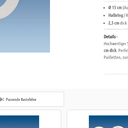
Ø 15 cm
(Au
Halbring
/ 
2,5 cm
dick
Details -
Hochwertiger 
cm dick
. Perf
Pailletten, zu
Passende Bastelidee