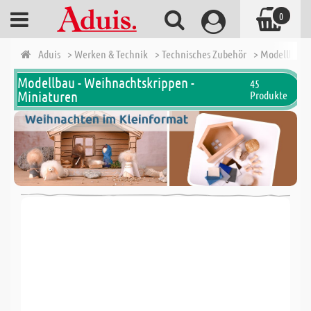
0
Aduis
> Werken & Technik
> Technisches Zubehör
> Modellbau -
Modellbau - Weihnachtskrippen -
45
Miniaturen
Produkte