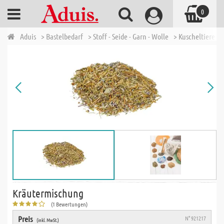
0
Aduis
> Bastelbedarf
> Stoff - Seide - Garn - Wolle
> Kuscheltiere u
Kräutermischung
(1 Bewertungen)
Preis
N° 921217
(inkl. MwSt.)