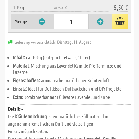
5,50 €
1
Pkg.
(100g = 3,67 €)
Menge
Lieferung voraussichtlich:
Dienstag, 11. August
Inhalt:
ca. 100 g (entspricht etwa 0,7 Liter)
Material:
Mischung aus Lavendel Kamille Pfefferminze und
Luzerne
Eigenschaften:
aromatischer natürlicher Kräuterduft
Einsatz:
ideal für Duftkissen Duftsäckchen und DIY Projekte
Extra:
kombinierbar mit Füllwatte Lavendel und Zirbe
Details -
Die
Kräutermischung
ist ein natürliches Füllmaterial mit
angenehm aromatischem Duft und vielseitigen
Einsatzmöglichkeiten.
Die sorgfältig abgestimmte Mischung aus
Lavendel, Kamille,