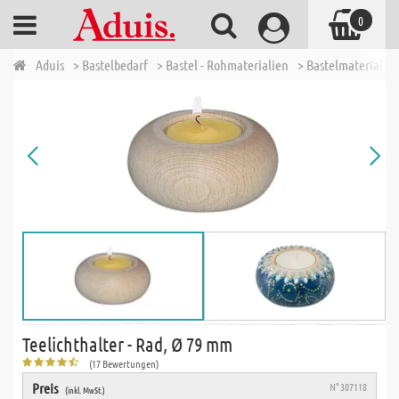
0
Aduis
> Bastelbedarf
> Bastel - Rohmaterialien
> Bastelmaterialien
Teelichthalter - Rad, Ø 79 mm
(17 Bewertungen)
Preis
N° 307118
(inkl. MwSt.)