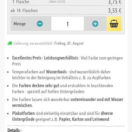
3,75 €
1
Flasche
(100ml = 0,75 €)
3,55 €
ab
10
Flaschen
Menge
Lieferung voraussichtlich:
Freitag, 07. August
Excellentes Preis - Leistungsverhältnis
- Viel Farbe zum geringen
Preis
Temperafarben auf
Wasserbasis
- sind wasserlöslich daher
leichter in der Reinigung im Vehältnis z. B. zu Acylfarben
Die
Farben decken sehr gut
und erstrahlen in leuchtenden
Farben - speziell auf hellen Untergründen
Die Farben lassen sich wunderbar
untereinander und mit Wasser
vermischen
.
Plakatfarben
sind vielseitig einsetzbar und sind für
diverse
Untergründe
geeignet z.B.
Papier, Karton und Leinwand
Details -