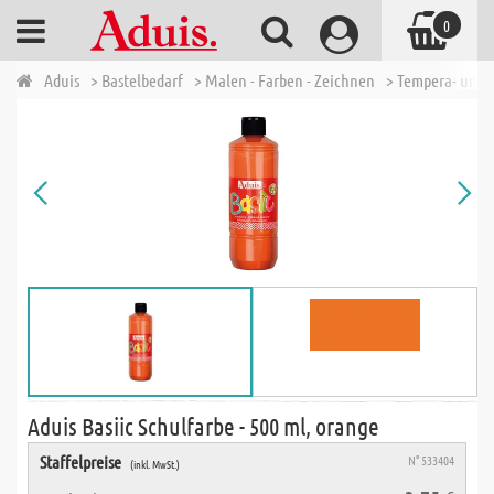
0
Aduis
> Bastelbedarf
> Malen - Farben - Zeichnen
> Tempera- und 
Aduis Basiic Schulfarbe - 500 ml, orange
Staffelpreise
N° 533404
(inkl. MwSt.)