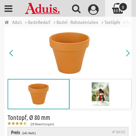
0
Aduis
> Bastelbedarf
> Bastel - Rohmaterialien
> Tontöpfe
> Tont
Tontopf, Ø 80 mm
(28 Bewertungen)
Preis
N° 501125
(inkl. MwSt.)