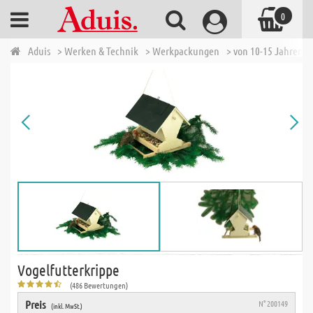
0
Aduis
> Werken & Technik
> Werkpackungen
> von 10-15 Jahren
Vogelfutterkrippe
(486 Bewertungen)
Preis
N° 200149
(inkl. MwSt.)