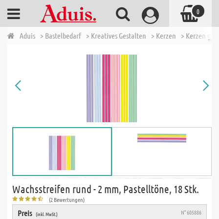
0
Aduis
> Bastelbedarf
> Kreatives Gestalten
> Kerzen
> Kerzen gest
Wachsstreifen rund - 2 mm, Pastelltöne, 18 Stk.
(2 Bewertungen)
Preis
N° 605886
(inkl. MwSt.)