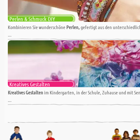
Perlen & Schmuck DIY
Kombinieren Sie wunderschöne
Perlen,
gefertigt aus den unterschiedli
...
Kreatives Gestalten
Kreatives Gestalten
im Kindergarten, in der Schule, Zuhause und mit Se
...