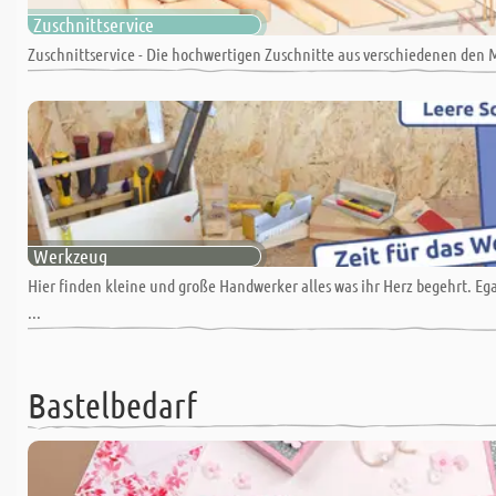
Zuschnittservice
Zuschnittservice - Die hochwertigen Zuschnitte aus verschiedenen den 
Werkzeug
Hier finden kleine und große Handwerker alles was ihr Herz begehrt. Eg
...
Bastelbedarf