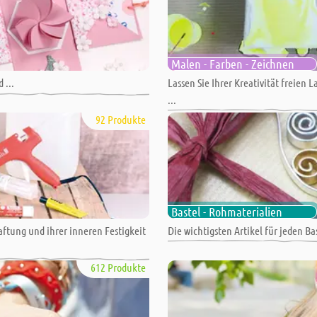
Malen - Farben - Zeichnen
 ...
Lassen Sie Ihrer Kreativität freien 
...
92 Produkte
Bastel - Rohmaterialien
ftung und ihrer inneren Festigkeit
Die wichtigsten Artikel für jeden Ba
612 Produkte