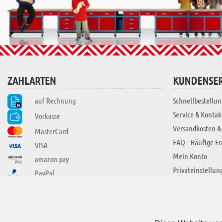
ZAHLARTEN
KUNDENSER
auf Rechnung
Schnellbestellun
Service & Kontak
Vorkasse
Versandkosten &
MasterCard
FAQ - Häufige F
VISA
Mein Konto
amazon pay
Privateinstellun
PayPal
SIE FINDEN UNS AUCH BEI
ÜBER ADUIS
Wir über uns