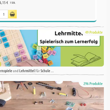
6,15 €
3,59 €
1 Stk.
49 Produkte
ernspiele
und
Lehrmittel
für
Schule
...
296 Produkte