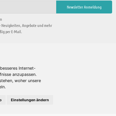
en
ie Neuigkeiten, Angebote und mehr
ig per E-Mail.
WIR BEFINDEN UNS IN
besseres Internet-
rfnisse anzupassen.
Es gibt uns auch in
stehen, woher unsere
ln.
b
Einstellungen ändern