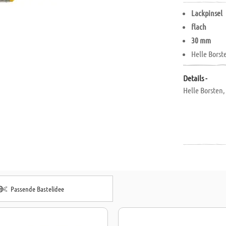
Lackpinsel
flach
30 mm
Helle Borst
Details -
Helle Borsten,
Passende Bastelidee