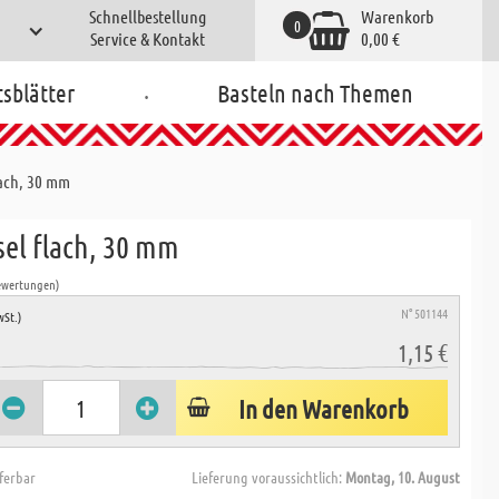
Schnellbestellung
Warenkorb
0
Service & Kontakt
0,00 €
.
tsblätter
Basteln nach Themen
lach, 30 mm
sel flach, 30 mm
ewertungen)
N° 501144
wSt.)
1,15 €
In den Warenkorb
eferbar
Lieferung voraussichtlich:
Montag, 10. August