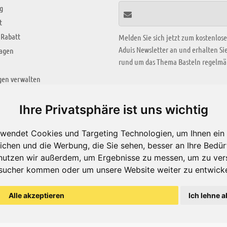
g
t
 Rabatt
Melden Sie sich jetzt zum kostenlos
Aduis Newsletter an und erhalten S
ragen
rund um das Thema Basteln regelmäß
gen verwalten
KREATIV ZONE
Ihre Privatsphäre ist uns wichtig
Aktuelles Video
wendet Cookies und Targeting Technologien, um Ihnen ein 
Alle Videos
ichen und die Werbung, die Sie sehen, besser an Ihre Bedü
Bastelideen
nutzen wir außerdem, um Ergebnisse zu messen, um zu ver
sucher kommen oder um unsere Website weiter zu entwicke
Arbeitsblätter
ärung
Alle akzeptieren
Ich lehne a
© Aduis 1996 - 2026