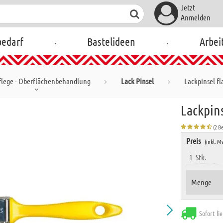
Jetzt
Anmelden
.
.
bedarf
Bastelideen
Arbei
flege - Oberflächenbehandlung
Lack Pinsel
Lackpinsel f
Lackpin
(2 B
Preis
(inkl. M
1
Stk.
Menge
Sofort li