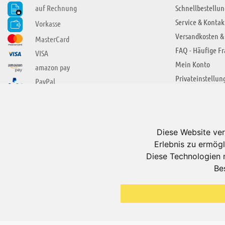
auf Rechnung
Schnellbestellun
Service & Kontak
Vorkasse
Versandkosten &
MasterCard
FAQ - Häufige F
VISA
Mein Konto
amazon pay
Privateinstellun
PayPal
SIE FINDEN UNS AUCH BEI
ÜBER ADUIS
Wir über uns
Diese Website ver
Jobs
Erlebnis zu ermögl
Impressum
Diese Technologien 
Be
AGB
Datenschutzerkl