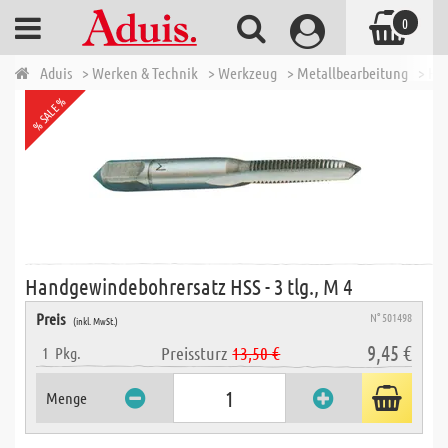
0
Aduis
> Werken & Technik
> Werkzeug
> Metallbearbeitung
> Han
% SALE %
Handgewindebohrersatz HSS - 3 tlg., M 4
Preis
N° 501498
(inkl. MwSt.)
9,45 €
Preissturz
13,50 €
1
Pkg.
Menge