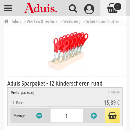
0
Aduis
> Werken & Technik
> Werkzeug
> Scheren und Cutter
> Ad
Aduis Sparpaket - 12 Kinderscheren rund
Preis
N° 502236
(inkl. MwSt.)
15,89 €
1
Paket
Menge