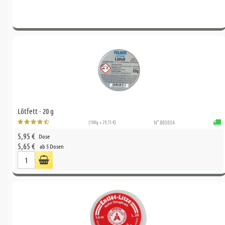
Lötfett - 20 g
(100g = 29,75 €)
N° 805054
5,95 €
Dose
5,65 €
ab 5 Dosen