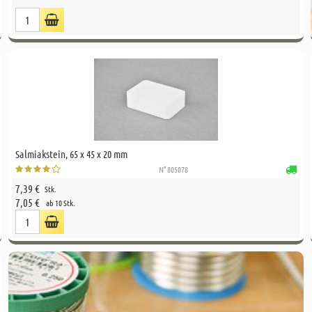
Salmiakstein, 65 x 45 x 20 mm
N° 805078
7,39 €
Stk.
7,05 €
ab 10 Stk.