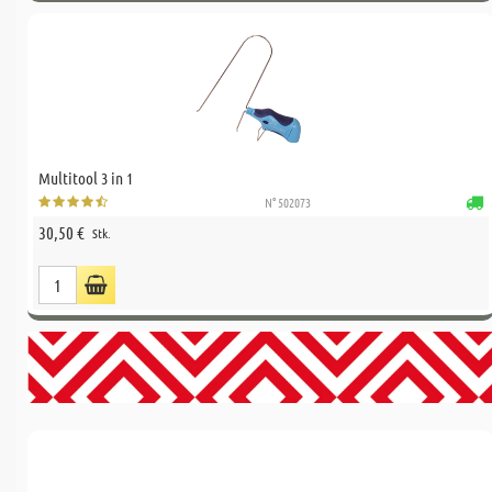
Multitool 3 in 1
N° 502073
30,50 €
Stk.