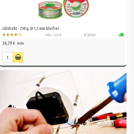
Lötdraht - 250 g, Ø 1,5 mm bleifrei
(100g = 13,92 €)
N° 805041
34,79 €
Rolle