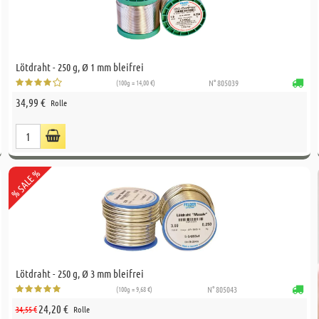
Lötdraht - 250 g, Ø 1 mm bleifrei
(100g = 14,00 €)
N° 805039
34,99 €
Rolle
% SALE %
Lötdraht - 250 g, Ø 3 mm bleifrei
(100g = 9,68 €)
N° 805043
24,20 €
34,55 €
Rolle