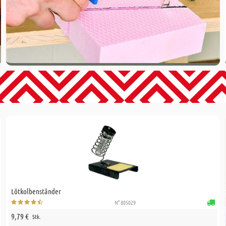
Lötkolbenständer
N° 805029
9,79 €
Stk.