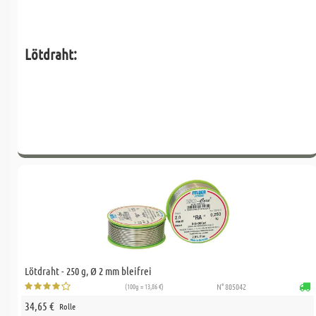
Lötdraht:
Lötdraht - 250 g, Ø 2 mm bleifrei
(100g = 13,86 €)
N° 805042
34,65 €
Rolle