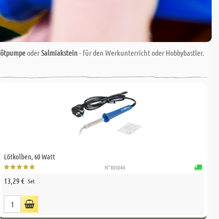
tlötpumpe
oder
Salmiakstein
- für den Werkunterricht oder Hobbybastler.
Lötkolben, 60 Watt
N° 805046
13,29 €
Set