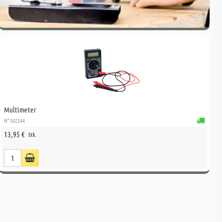
Multimeter
N° 502244
13,95 €
Stk.