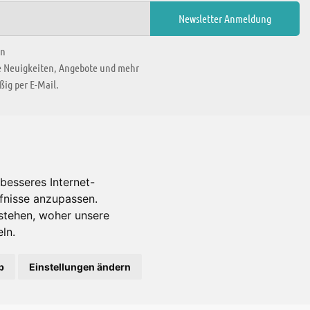
en
ie Neuigkeiten, Angebote und mehr
ig per E-Mail.
WIR BEFINDEN UNS IN
besseres Internet-
rfnisse anzupassen.
Es gibt uns auch in
stehen, woher unsere
ln.
b
Einstellungen ändern