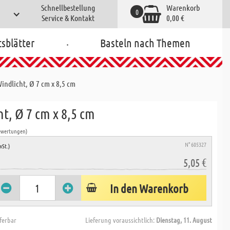
Schnellbestellung
Warenkorb
0
Service & Kontakt
0,00 €
.
tsblätter
Basteln nach Themen
indlicht, Ø 7 cm x 8,5 cm
t, Ø 7 cm x 8,5 cm
ewertungen)
N° 605327
wSt.)
5,05 €
In den Warenkorb
eferbar
Lieferung voraussichtlich:
Dienstag, 11. August