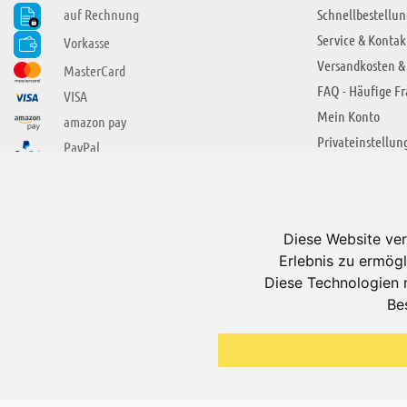
auf Rechnung
Schnellbestellun
Service & Kontak
Vorkasse
Versandkosten &
MasterCard
FAQ - Häufige F
VISA
Mein Konto
amazon pay
Privateinstellun
PayPal
SIE FINDEN UNS AUCH BEI
ÜBER ADUIS
Wir über uns
Diese Website ver
Jobs
Erlebnis zu ermögl
Impressum
Diese Technologien 
Be
AGB
Datenschutzerkl