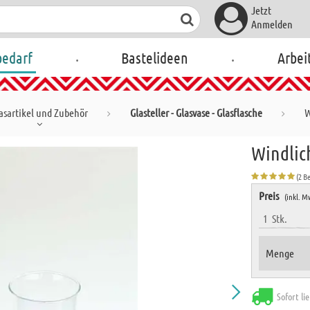
Jetzt
Anmelden
.
.
bedarf
Bastelideen
Arbei
asartikel und Zubehör
Glasteller - Glasvase - Glasflasche
W
Windlich
(2 B
Preis
(inkl. M
1
Stk.
Menge
Sofort li