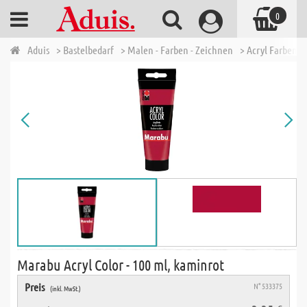
0
Aduis
> Bastelbedarf
> Malen - Farben - Zeichnen
> Acryl Farben
Marabu Acryl Color - 100 ml, kaminrot
Preis
N° 533375
(inkl. MwSt.)