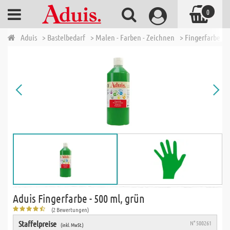
0
Aduis
> Bastelbedarf
> Malen - Farben - Zeichnen
> Fingerfarbe
>
Aduis Fingerfarbe - 500 ml, grün
(2 Bewertungen)
Staffelpreise
N° 500261
(inkl. MwSt.)