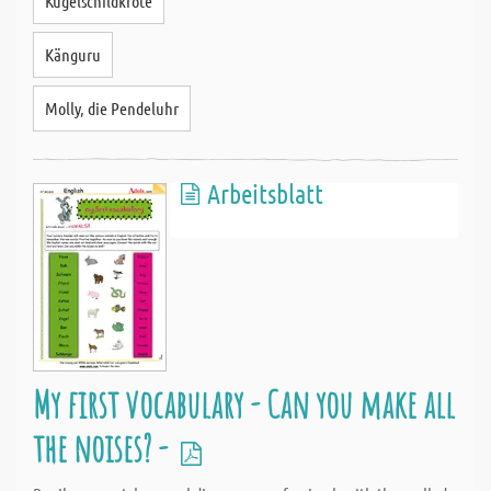
Kugelschildkröte
Känguru
Molly, die Pendeluhr
Arbeitsblatt
My first vocabulary - Can you make all
the noises? -