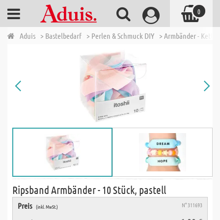
0
Aduis
> Bastelbedarf
> Perlen & Schmuck DIY
> Armbänder - Ketten
Ripsband Armbänder - 10 Stück, pastell
Preis
N° 311693
(inkl. MwSt.)