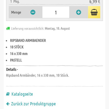
6,99 €
1
Pkg.
Menge
Lieferung voraussichtlich:
Montag, 10. August
RIPSBAND ARMBAENDER
10 STÜCK
16 x 330 mm
PASTELL
Details -
Ripsband Armbänder, 16 x 330 mm, 10 Stück.
Katalogseite
Zurück zur Produktgruppe