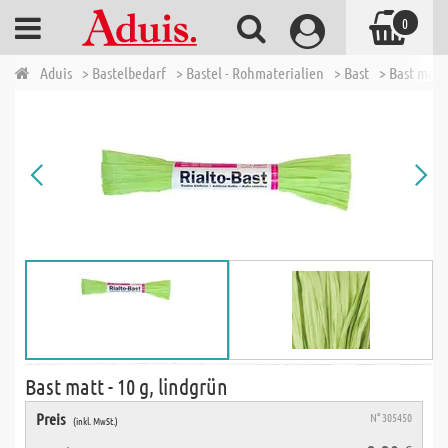
0
Aduis
> Bastelbedarf
> Bastel - Rohmaterialien
> Bast
> Bast matt 
Bast matt - 10 g, lindgrün
Preis
N° 305450
(inkl. MwSt.)