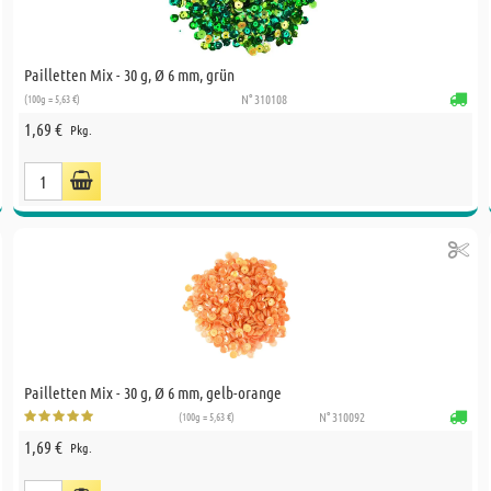
Pailletten Mix - 30 g, Ø 6 mm, grün
(100g = 5,63 €)
N° 310108
1,69 €
Pkg.
Pailletten Mix - 30 g, Ø 6 mm, gelb-orange
(100g = 5,63 €)
N° 310092
1,69 €
Pkg.