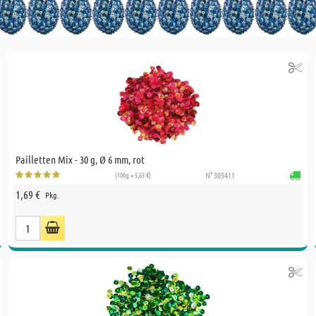
Pailletten Mix - 30 g, Ø 6 mm, rot
(100g = 5,63 €)
N° 305411
1,69 €
Pkg.