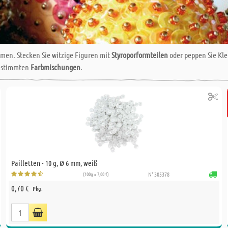
men. Stecken Sie witzige Figuren mit
Styroporformteilen
oder peppen Sie Kle
gestimmten
Farbmischungen
.
Pailletten - 10 g, Ø 6 mm, weiß
(100g = 7,00 €)
N° 305378
0,70 €
Pkg.