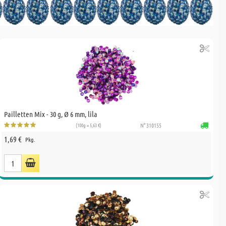
Pailletten Mix - 30 g, Ø 6 mm, lila
(100g = 5,63 €)
N° 310155
1,69 €
Pkg.