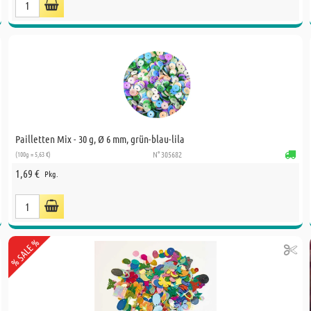
Pailletten Mix - 30 g, Ø 6 mm, grün-blau-lila
(100g = 5,63 €)
N° 305682
1,69 €
Pkg.
% SALE %