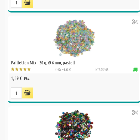
Pailletten Mix - 30 g, Ø 6 mm, pastell
(100g = 5,63 €)
N° 305403
1,69 €
Pkg.