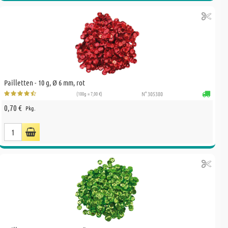
Pailletten - 10 g, Ø 6 mm, rot
(100g = 7,00 €)
N° 305380
0,70 €
Pkg.