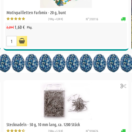
Motivpailletten Farbmix - 20 g, bunt
(100g = 8,00 €)
N° 310116
1,60 €
2,29 €
Pkg.
Stecknadeln - 50 g, 10 mm lang, ca. 1200 Stück
(100g = 5,18 €)
N° 910676