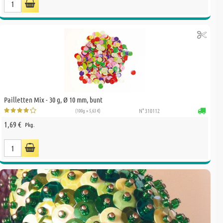
Pailletten Mix - 30 g, Ø 10 mm, bunt
(100g = 5,63 €)
N° 310112
1,69 €
Pkg.