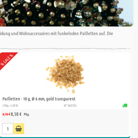
idung und Wohnaccessoires mit funkelnden Pailletten auf. Die
% SALE %
Pailletten - 10 g, Ø 6 mm, gold transparent
(100g = 5,00 €)
N° 305701
0,50 €
0,70 €
Pkg.