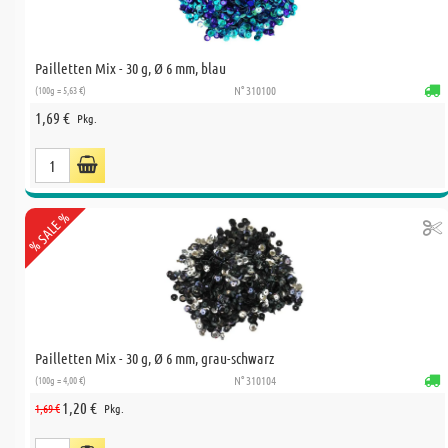
Pailletten Mix - 30 g, Ø 6 mm, blau
(100g = 5,63 €)
N° 310100
1,69 €
Pkg.
% SALE %
Pailletten Mix - 30 g, Ø 6 mm, grau-schwarz
(100g = 4,00 €)
N° 310104
1,20 €
1,69 €
Pkg.