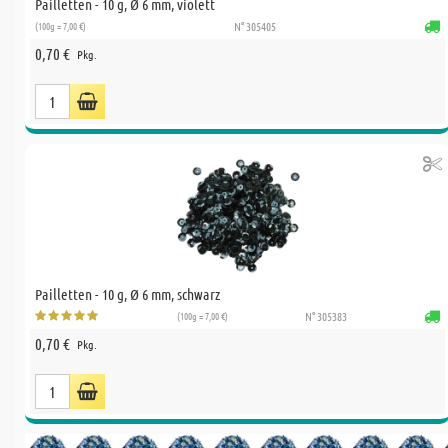
Pailletten - 10 g, Ø 6 mm, violett
(100g = 7,00 €)
N° 305405
0,70 €
Pkg.
Pailletten - 10 g, Ø 6 mm, schwarz
(100g = 7,00 €)
N° 305383
0,70 €
Pkg.