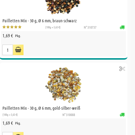
Pailletten Mix - 30 g, Ø 6 mm, braun-schwarz
(100g = 5,63 €)
N° 310737
1,69 €
Pkg.
Pailletten Mix - 30 g, Ø 6 mm, gold-silber-weiß
(100g = 5,63 €)
N° 310088
1,69 €
Pkg.