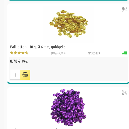
Pailletten - 10 g, Ø 6 mm, goldgelb
(100g = 7,00 €)
N° 305379
0,70 €
Pkg.