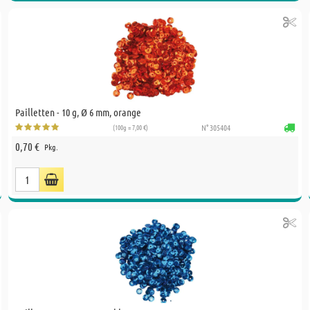
Pailletten - 10 g, Ø 6 mm, orange
(100g = 7,00 €)
N° 305404
0,70 €
Pkg.