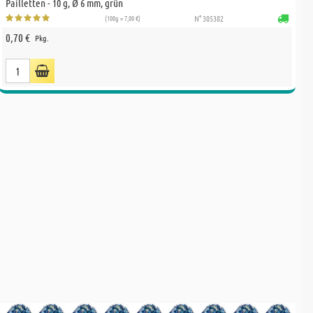
Pailletten - 10 g, Ø 6 mm, grün
(100g = 7,00 €)
N° 305382
0,70 €
Pkg.