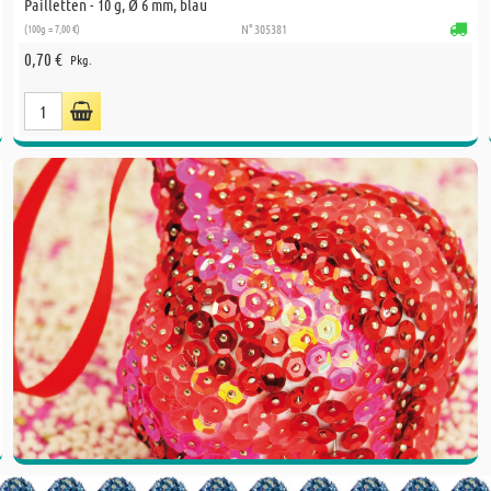
Pailletten - 10 g, Ø 6 mm, blau
(100g = 7,00 €)
N° 305381
0,70 €
Pkg.