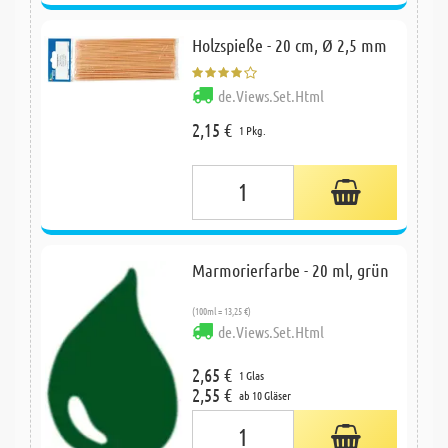
Holzspieße - 20 cm, Ø 2,5 mm
de.Views.Set.Html
2,15 €
1 Pkg.
Marmorierfarbe - 20 ml, grün
(100ml = 13,25 €)
de.Views.Set.Html
2,65 €
1 Glas
2,55 €
ab 10 Gläser