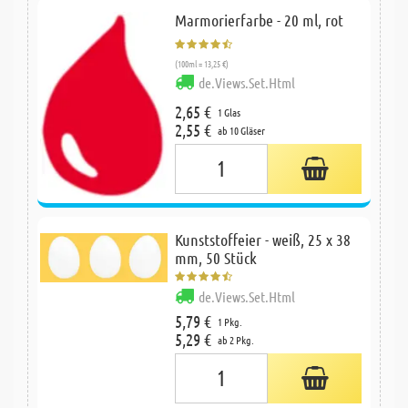
Marmorierfarbe - 20 ml, rot
(100ml = 13,25 €)
de.Views.Set.Html
2,65 €
1 Glas
2,55 €
ab 10 Gläser
Kunststoffeier - weiß, 25 x 38
mm, 50 Stück
de.Views.Set.Html
5,79 €
1 Pkg.
5,29 €
ab 2 Pkg.