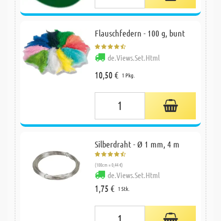
Flauschfedern - 100 g, bunt
de.Views.Set.Html
10,50 €
1 Pkg.
Silberdraht - Ø 1 mm, 4 m
(100cm = 0,44 €)
de.Views.Set.Html
1,75 €
1 Stk.