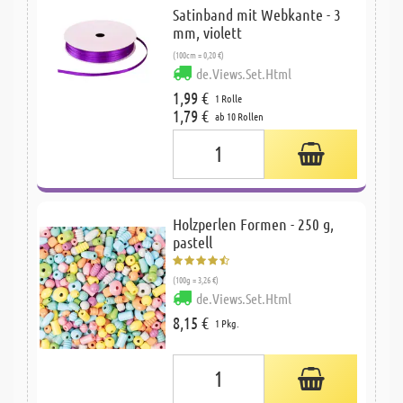
Satinband mit Webkante - 3
mm, violett
(100cm = 0,20 €)
de.Views.Set.Html
1,99 €
1 Rolle
1,79 €
ab 10 Rollen
Holzperlen Formen - 250 g,
pastell
(100g = 3,26 €)
de.Views.Set.Html
8,15 €
1 Pkg.