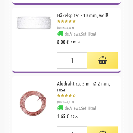
Häkelspitze - 10 mm, weiß
(100cm = 0,80 €)
de.Views.Set.Html
8,00 €
1 Rolle
Aludraht ca. 5 m - Ø 2 mm,
rosa
(100cm = 0,33 €)
de.Views.Set.Html
1,65 €
1 Stk.