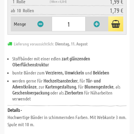
1,99 €
1
Rolle
(100cm = 0,20 €)
1,79 €
ab
10
Rollen
Menge
Lieferung voraussichtlich:
Dienstag, 11. August
Stoffbänder mit einer edlen
zart glänzenden
Oberflächenstruktur
bunte Bänder zum
Verzieren, Umwickeln
und
Bekleben
werden gerne für
Hochzeitsanstecker
, für
Tür- und
Adventkränze
, zur
Kartengestaltung
, für
Blumengestecke
, als
Geschenkverpackung
oder als
Zierborten
für Näharbeiten
verwendet
Details -
Hochwertige Bänder in schimmernden Farben. Mit Webkante 3 mm.
Spule mit 10 m.