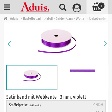
0
Aduis
> Bastelbedarf
> Stoff - Seide - Garn - Wolle
> Dekobänder
>
Satinband mit Webkante - 3 mm, violett
Staffelpreise
N° 920203
(inkl. MwSt.)