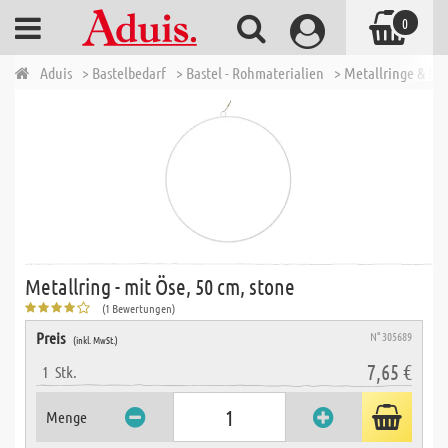
0
Aduis
> Bastelbedarf
> Bastel - Rohmaterialien
> Metallringe & Dr
Metallring - mit Öse, 50 cm, stone
(1 Bewertungen)
Preis
N° 305689
(inkl. MwSt.)
7,65 €
1
Stk.
Menge