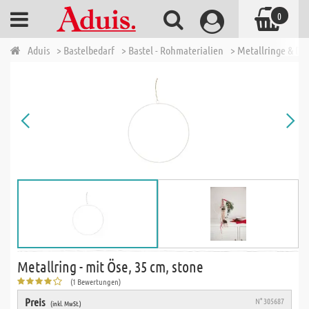
0
Aduis
> Bastelbedarf
> Bastel - Rohmaterialien
> Metallringe & Dr
Metallring - mit Öse, 35 cm, stone
(1 Bewertungen)
Preis
N° 305687
(inkl. MwSt.)