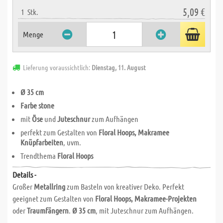
5,09 €
1
Stk.
Menge
Lieferung voraussichtlich:
Dienstag, 11. August
Ø 35 cm
Farbe stone
mit
Öse
und
Juteschnur
zum Aufhängen
perfekt zum Gestalten von
Floral Hoops, Makramee
Knüpfarbeiten
, uvm.
Trendthema
Floral Hoops
Details -
Großer
Metallring
zum Basteln von kreativer Deko. Perfekt
geeignet zum Gestalten von
Floral Hoops, Makramee-Projekten
oder
Traumfängern
.
Ø 35 cm
, mit Juteschnur zum Aufhängen.