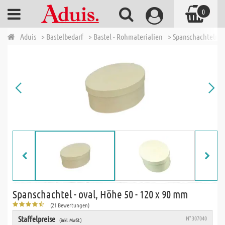
0
Aduis
> Bastelbedarf
> Bastel - Rohmaterialien
> Spanschachteln -
Spanschachtel - oval, Höhe 50 - 120 x 90 mm
(21 Bewertungen)
Staffelpreise
N° 307040
(inkl. MwSt.)