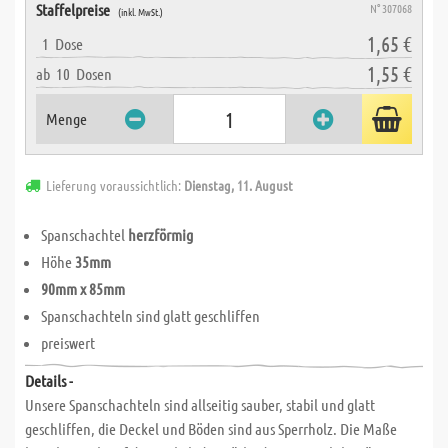
Staffelpreise
N° 307068
(inkl. MwSt.)
1,65 €
1
Dose
1,55 €
ab
10
Dosen
Menge
Lieferung voraussichtlich:
Dienstag, 11. August
Spanschachtel
herzförmig
Höhe
35mm
90mm x 85mm
Spanschachteln sind glatt geschliffen
preiswert
Details -
Unsere Spanschachteln sind allseitig sauber, stabil und glatt
geschliffen, die Deckel und Böden sind aus Sperrholz. Die Maße