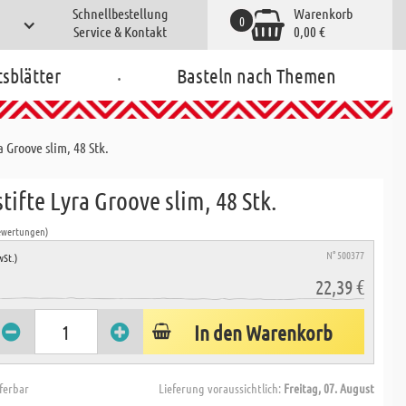
Schnellbestellung
Warenkorb
0
Service & Kontakt
0,00 €
.
tsblätter
Basteln nach Themen
a Groove slim, 48 Stk.
tifte Lyra Groove slim, 48 Stk.
ewertungen)
N° 500377
wSt.)
22,39 €
In den Warenkorb
eferbar
Lieferung voraussichtlich:
Freitag, 07. August