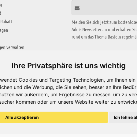
g
t
 Rabatt
Melden Sie sich jetzt zum kostenlos
Aduis Newsletter an und erhalten S
ragen
rund um das Thema Basteln regelmäß
gen verwalten
KREATIV ZONE
Ihre Privatsphäre ist uns wichtig
Aktuelles Video
wendet Cookies und Targeting Technologien, um Ihnen ein 
Alle Videos
ichen und die Werbung, die Sie sehen, besser an Ihre Bedü
Bastelideen
nutzen wir außerdem, um Ergebnisse zu messen, um zu ver
sucher kommen oder um unsere Website weiter zu entwicke
Arbeitsblätter
ärung
Alle akzeptieren
Ich lehne a
© Aduis 1996 - 2026