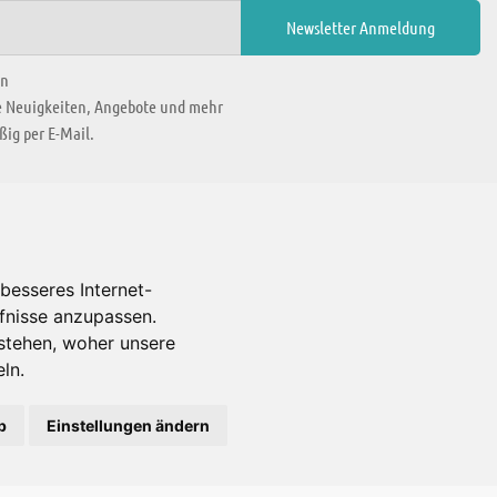
en
ie Neuigkeiten, Angebote und mehr
ig per E-Mail.
WIR BEFINDEN UNS IN
besseres Internet-
rfnisse anzupassen.
Es gibt uns auch in
stehen, woher unsere
ln.
b
Einstellungen ändern