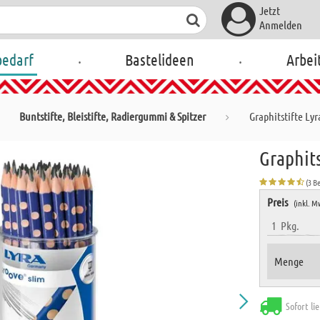
Jetzt
Anmelden
.
.
bedarf
Bastelideen
Arbei
Buntstifte, Bleistifte, Radiergummi & Spitzer
Graphitstifte Lyr
Graphits
(3 B
Preis
(inkl. M
1
Pkg.
Menge
Sofort li