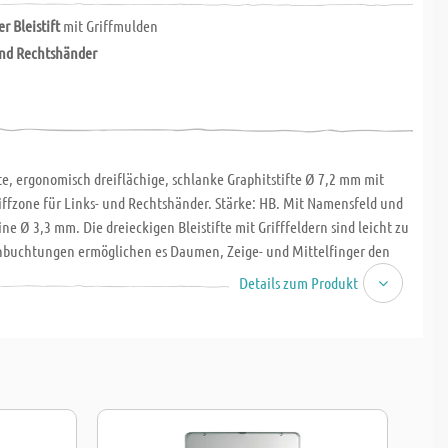
r Bleistift
mit Griffmulden
und Rechtshänder
rte, ergonomisch dreiflächige, schlanke Graphitstifte Ø 7,2 mm mit
iffzone für Links- und Rechtshänder. Stärke: HB. Mit Namensfeld und
ne Ø 3,3 mm. Die dreieckigen Bleistifte mit Grifffeldern sind leicht zu
inbuchtungen ermöglichen es Daumen, Zeige- und Mittelfinger den
ion zu halten. So ist sowohl für Links- und Rechtshänder ein
Details zum Produkt
chreiben auch nach dem Anspitzen möglich. Die Stifte sind qualitativ
g und perfekt für die Schule geeignet.