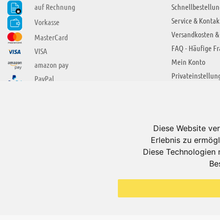
auf Rechnung
Schnellbestellun
Service & Kontak
Vorkasse
Versandkosten &
MasterCard
FAQ - Häufige F
VISA
Mein Konto
amazon pay
Privateinstellun
PayPal
SIE FINDEN UNS AUCH BEI
ÜBER ADUIS
Wir über uns
Diese Website ver
Jobs
Erlebnis zu ermögl
Impressum
Diese Technologien 
Be
AGB
Datenschutzerkl