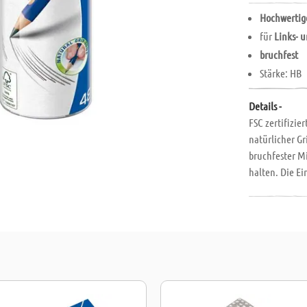
Hochwertige
für
Links- 
bruchfest
Stärke: HB
Details -
FSC zertifizie
natürlicher Gr
bruchfester Mi
halten. Die E
Stift in Posit
problemloses S
sehr hochwerti