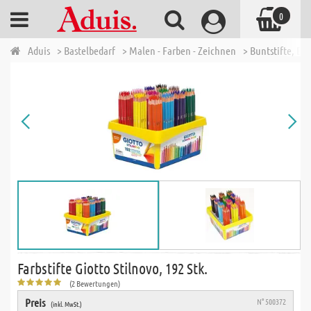
0
Aduis
> Bastelbedarf
> Malen - Farben - Zeichnen
> Buntstifte, Bl
Farbstifte Giotto Stilnovo, 192 Stk.
(2 Bewertungen)
Preis
N° 500372
(inkl. MwSt.)