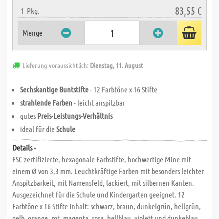
83,55 €
1
Pkg.
Menge
Lieferung voraussichtlich:
Dienstag, 11. August
Sechskantige Buntstifte
- 12 Farbtöne x 16 Stifte
strahlende Farben
- leicht anspitzbar
gutes
Preis-Leistungs-Verhältnis
ideal für die
Schule
Details -
FSC zertifizierte, hexagonale Farbstifte, hochwertige Mine mit
einem Ø von 3,3 mm. Leuchtkräftige Farben mit besonders leichter
Anspitzbarkeit, mit Namensfeld, lackiert, mit silbernen Kanten.
Ausgezeichnet für die Schule und Kindergarten geeignet. 12
Farbtöne x 16 Stifte Inhalt: schwarz, braun, dunkelgrün, hellgrün,
gelb, orange, rot, magenta, rosa, hellblau, violett und dunkeblau