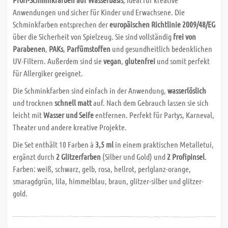
Anwendungen und sicher für Kinder und Erwachsene. Die
Schminkfarben entsprechen der
europäischen Richtlinie 2009/48/EG
über die Sicherheit von Spielzeug. Sie sind vollständig
frei von
Parabenen
,
PAKs
,
Parfümstoffen
und gesundheitlich bedenklichen
UV-Filtern. Außerdem sind sie
vegan
,
glutenfrei
und somit perfekt
für Allergiker geeignet.
Die Schminkfarben sind einfach in der Anwendung,
wasserlöslich
und trocknen
schnell matt
auf. Nach dem Gebrauch lassen sie sich
leicht mit
Wasser und Seife
entfernen. Perfekt für Partys, Karneval,
Theater und andere kreative Projekte.
Die Set enthält 10 Farben à
3,5 ml
in einem praktischen Metalletui,
ergänzt durch
2 Glitzerfarben
(Silber und Gold) und
2 Profipinsel
.
Farben: weiß, schwarz, gelb, rosa, hellrot, perlglanz-orange,
smaragdgrün, lila, himmelblau, braun, glitzer-silber und glitzer-
gold.