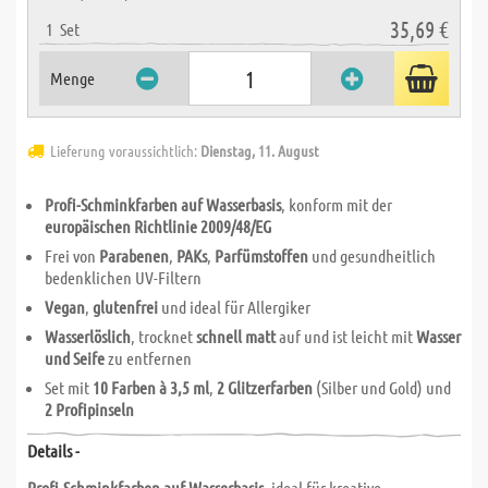
35,69 €
1
Set
Menge
Lieferung voraussichtlich:
Dienstag, 11. August
Profi-Schminkfarben auf Wasserbasis
, konform mit der
europäischen Richtlinie 2009/48/EG
Frei von
Parabenen
,
PAKs
,
Parfümstoffen
und gesundheitlich
bedenklichen UV-Filtern
Vegan
,
glutenfrei
und ideal für Allergiker
Wasserlöslich
, trocknet
schnell matt
auf und ist leicht mit
Wasser
und Seife
zu entfernen
Set mit
10 Farben à 3,5 ml
,
2 Glitzerfarben
(Silber und Gold) und
2 Profipinseln
Details -
Profi-Schminkfarben auf Wasserbasis
, ideal für kreative