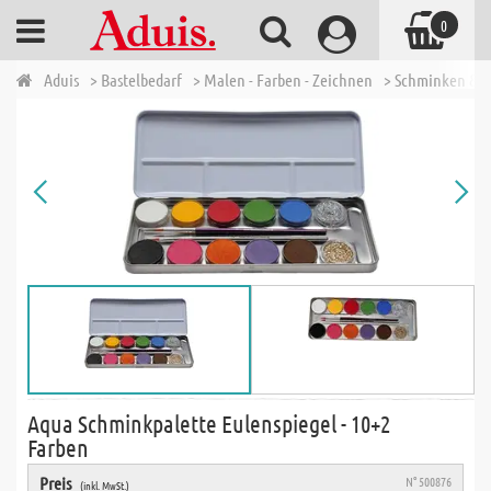
0
Aduis
> Bastelbedarf
> Malen - Farben - Zeichnen
> Schminken & P
Aqua Schminkpalette Eulenspiegel - 10+2
Farben
Preis
N° 500876
(inkl. MwSt.)